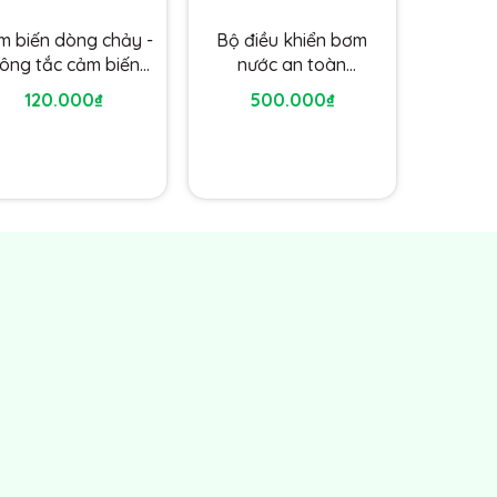
m biến dòng chảy -
Bộ điều khiển bơm
ông tắc cảm biến
nước an toàn
dòng chảy
SRF111X+Cảm biến
120.000₫
500.000₫
dòng chảy