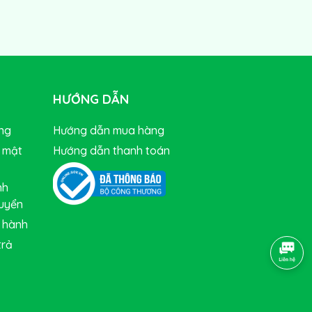
HƯỚNG DẪN
ng
Hướng dẫn mua hàng
 mật
Hướng dẫn thanh toán
nh
huyển
 hành
trả