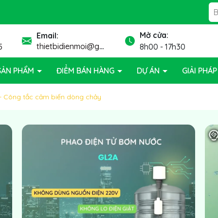
ệ thống bơm nước
Mở cửa:
Email:
thietbidienmoi@gmail.com
5
8h00 - 17h30
SẢN PHẨM
ĐIỂM BÁN HÀNG
DỰ ÁN
GIẢI PHÁ
- Công tắc cảm biến dòng chảy