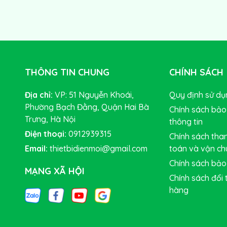
THÔNG TIN CHUNG
CHÍNH SÁCH
Địa chỉ:
VP: 51 Nguyễn Khoái,
Quy định sử dụ
Phường Bạch Đằng, Quận Hai Bà
Chính sách bảo
Trưng, Hà Nội
thông tin
Điện thoại:
0912939315
Chính sách tha
Email:
thietbidienmoi@gmail.com
toán và vận c
Chính sách bảo
MẠNG XÃ HỘI
Chính sách đổi 
hàng