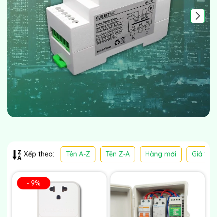
Tên A-Z
Tên Z-A
Hàng mới
Giá thấ
Xếp theo:
- 9%