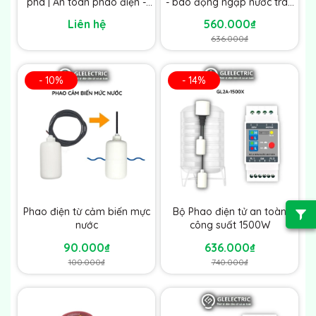
pha | An toàn phao điện -
- báo động ngập nước tràn
Bảo vệ máy bơm
nước
Liên hệ
560.000₫
636.000₫
- 10%
- 14%
Phao điện từ cảm biến mực
Bộ Phao điện tử an toàn
nước
công suất 1500W
90.000₫
636.000₫
100.000₫
740.000₫