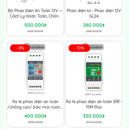
Bộ Phao Điện An Toàn 12V —
Phao điện tử - Phao điện 12V
Cách Ly Hoàn Toàn, Chống
GL2A
Giật Tuyệt Đối
500.000₫
260.000₫
600.000₫
280.000₫
- 8%
- 10%
Rơ le phao điện an toàn
Rơ le phao điện an toàn SRF-
/chống cạn/ báo mức nước -
111M Plus
SRF-111X Plus
400.000₫
350.000₫
435.000₫
390.000₫