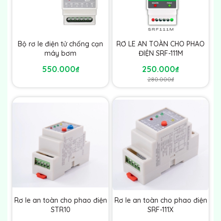
Bộ rơ le điện tử chống cạn
RƠ LE AN TOÀN CHO PHAO
máy bơm
ĐIỆN SRF-111M
550.000₫
250.000₫
280.000₫
Rơ le an toàn cho phao điện
Rơ le an toàn cho phao điện
STR10
SRF-111X