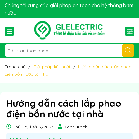
GLELECTRIC xin chào quý khách!
Chúng tôi cung cấp giải pháp an toàn cho hệ thống bơm
nước
Trang chủ
Giải pháp kỹ thuật
Hướng dẫn cách lắp phao
điện bồn nước tại nhà
Hướng dẫn cách lắp phao
điện bồn nước tại nhà
Thứ Ba, 19/09/2023
Kachi Kachi