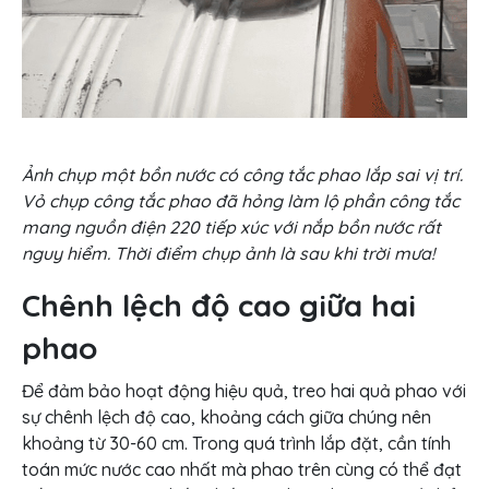
Ả
nh chụp một bồn nước có công tắc phao lắp sai vị trí.
Vỏ chụp công tắc phao đã hỏng làm lộ phần công tắc
mang nguồn điện 220 tiếp xúc với nắp bồn nước rất
nguy hiểm. Thời điểm chụp ảnh là sau khi trời mưa!
Chênh lệch độ cao giữa hai
phao
Để đảm bảo hoạt động hiệu quả, treo hai quả phao với
sự chênh lệch độ cao, khoảng cách giữa chúng nên
khoảng từ 30-60 cm. Trong quá trình lắp đặt, cần tính
toán mức nước cao nhất mà phao trên cùng có thể đạt