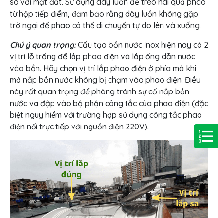
so với mặt đất. Sử dụng dây luồn để treo hai quả phao
từ hộp tiếp điểm, đảm bảo rằng dây luồn không gặp
trở ngại để phao có thể di chuyển tự do lên và xuống.
Chú ý quan trọng:
Cấu tạo bồn nước Inox hiện nay có 2
vị trí lỗ trống để lắp phao điện và lắp ống dẫn nước
vào bồn. Hãy chọn vị trí lắp phao điện ở phía mà khi
mở nắp bồn nước không bị chạm vào phao điện. Điều
này rất quan trọng để phòng tránh sự cố nắp bồn
nước va đập vào bộ phận công tắc của phao điện (đặc
biệt nguy hiểm với trường hợp sử dụng công tắc phao
điện nối trực tiếp với nguồn điện 220V).