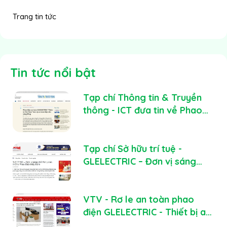
Trang tin tức
Tin tức nổi bật
Tạp chí Thông tin & Truyền
thông - ICT đưa tin về Phao
điện an toàn GLELECTRIC
Tạp chí Sở hữu trí tuệ -
GLELECTRIC – Đơn vị sáng
chế Rơ Le An Toàn Cho Phao
Điện Máy Bơm
VTV - Rơ le an toàn phao
điện GLELECTRIC - Thiết bị an
toàn điện cho mọi gia đình