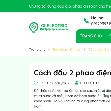
GLELECTRIC xin chào quý khách!
Chúng tôi cung cấp giải pháp an toàn cho h
Holine:
091293931
TRANG CHỦ
Trang chủ
Giải pháp kỹ thuật
Cách đấu 2 p
Cách đấu 2 phao điệ
Thứ Tư, 07/10/2020
GLELECTRIC
Để chứa nước và tạo áp lực cho các thiêt bị d
chứa nước và máy bơm để bơm nước lên. Tuy nh
khác nhau. Do vậy chúng ta cùng phân tích để
bơm .