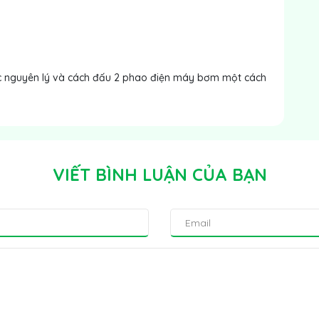
ợc nguyên lý và cách đấu 2 phao điện máy bơm một cách
VIẾT BÌNH LUẬN CỦA BẠN