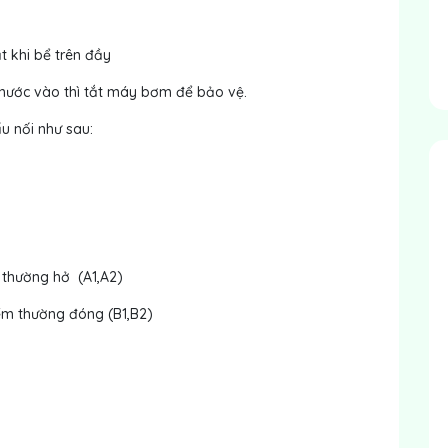
t khi bể trên đầy
nước vào thì tắt máy bơm để bảo vệ.
 nối như sau:
ểm thường hở (A1,A2)
iểm thường đóng (B1,B2)