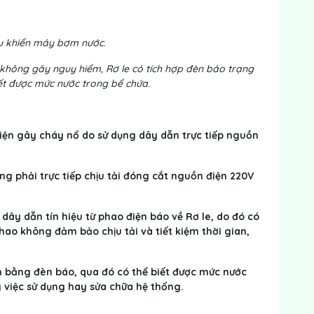
ều khiển máy bơm nước.
V không gây nguy hiểm, Rơ le có tích hợp đèn báo trạng
ết được mức nước trong bể chứa.
 điện gây cháy nổ do sử dụng dây dẫn trực tiếp nguồn
ng phải trực tiếp chịu tải đóng cắt nguồn điện 220V
 dây dẫn tín hiệu từ phao điện báo về Rơ le, do đó có
hao không đảm bảo chịu tải và tiết kiệm thời gian,
n bằng đèn báo, qua đó có thể biết được mức nước
ng việc sử dụng hay sửa chữa hệ thống.