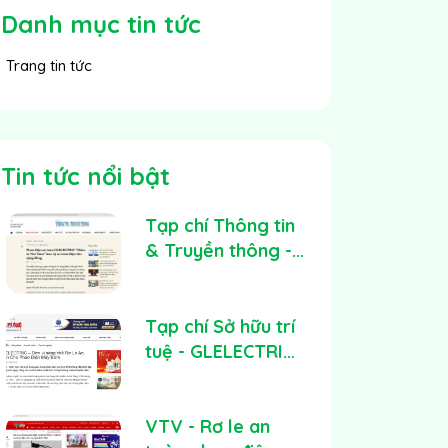
Danh mục tin tức
Trang tin tức
Tin tức nổi bật
Tạp chí Thông tin
& Truyền thông -
ICT đưa tin về
Phao điện an toàn
GLELECTRIC
Tạp chí Sở hữu trí
tuệ - GLELECTRIC
– Đơn vị sáng chế
Rơ Le An Toàn
Cho Phao Điện
VTV - Rơ le an