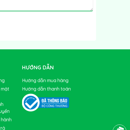
HƯỚNG DẪN
ng
Hướng dẫn mua hàng
 mật
Hướng dẫn thanh toán
nh
huyển
 hành
trả