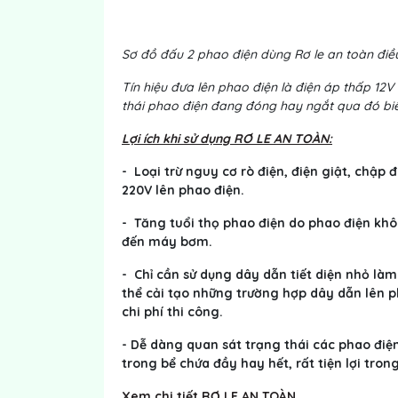
Sơ đồ đấu 2 phao điện dùng Rơ le an toàn đi
Tín hiệu đưa lên phao điện là điện áp thấp 12
thái phao điện đang đóng hay ngắt qua đó bi
Lợi ích khi sử dụng RƠ LE AN TOÀN:
- Loại trừ nguy cơ rò điện, điện giật, chập
220V lên phao điện.
- Tăng tuổi thọ phao điện do phao điện khô
đến máy bơm.
- Chỉ cần sử dụng dây dẫn tiết diện nhỏ làm
thể cải tạo những trường hợp dây dẫn lên p
chi phí thi công.
- Dễ dàng quan sát trạng thái các phao điệ
trong bể chứa đầy hay hết, rất tiện lợi tro
Xem chi tiết RƠ LE AN TOÀN