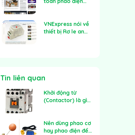
Máy Bơm
toàn phao điện
GLELECTRIC -
Thiết bị an toàn
điện cho mọi gia
VNExpress nói về
đình Việt
thiết bị Rơ le an
toàn của
GLELECTRIC
Tin liên quan
Khởi động từ
(Contactor) là gì?
Cấu tạo, công
dụng và cách lựa
chọn
Nên dùng phao cơ
hay phao điện để