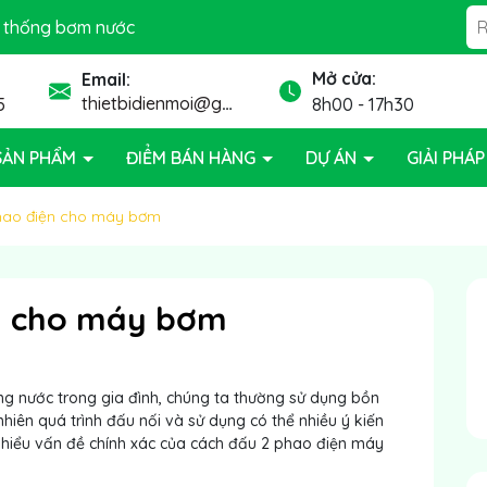
ệ thống bơm nước
Mở cửa:
Email:
thietbidienmoi@gmail.com
5
8h00 - 17h30
SẢN PHẨM
ĐIỂM BÁN HÀNG
DỰ ÁN
GIẢI PHÁ
hao điện cho máy bơm
n cho máy bơm
ùng nước trong gia đình, chúng ta thường sử dụng bồn
iên quá trình đấu nối và sử dụng có thể nhiều ý kiến
 hiểu vấn đề chính xác của cách đấu 2 phao điện máy