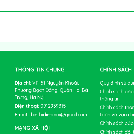
THÔNG TIN CHUNG
CHÍNH SÁCH
Địa chỉ:
VP: 51 Nguyễn Khoái,
Quy định sử dụ
Phường Bạch Đằng, Quận Hai Bà
Chính sách bảo
Trưng, Hà Nội
thông tin
Điện thoại:
0912939315
Chính sách tha
Email:
thietbidienmoi@gmail.com
toán và vận c
Chính sách bảo
MẠNG XÃ HỘI
Chính sách đổi 