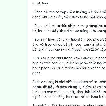
Hoạt động:
- Phao bể trên có tiếp điểm thường hở lắp ở bể
đóng, khi nước đầy, tiếp điểm sẽ hở. Nếu không
- Phao bể dưới có tiếp điểm thường đóng lắp 
hở, khi nước đầy, tiếp điểm sẽ đóng. Nếu không
- Bơm chỉ hoạt động khi tiếp điểm của phao 
ứng với trường hợp bể trên cao cạn và bể chứ
đóng -> mạch điện kín -> Nguồn điện 220V c
- Bơm sẽ dừng khi 1 trong 2 tiếp điểm của ph
hợp bể trên cao đầy nước hoặc bể chứa ngầm c
hoặc phao (2) hở -> mạch điện hở -> không 
động.
Cách đấu này là phổ biến tuy nhiên để an toà
phao, dễ gây rò điện và nguy hiểm
, kể cả k
thể rò ra bồn chứa qua dây dẫn (
bất kể đấu 
ngoài trời mưa nắng, hoặc có thể bị chuột bọ 
Thí nghiệm đấu dây pha nguội lên phao điện: