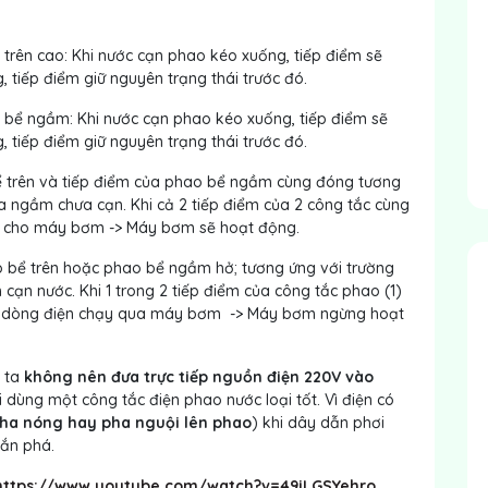
 trên cao: Khi nước cạn phao kéo xuống, tiếp điểm sẽ
, tiếp điểm giữ nguyên trạng thái trước đó.
ở bể ngầm: Khi nước cạn phao kéo xuống, tiếp điểm sẽ
, tiếp điểm giữ nguyên trạng thái trước đó.
bể trên và tiếp điểm của phao bể ngầm cùng đóng tương
a ngầm chưa cạn. Khi cả 2 tiếp điểm của 2 công tắc cùng
ấp cho máy bơm -> Máy bơm sẽ hoạt động.
ao bể trên hoặc phao bể ngầm hở; tương ứng với trường
ạn nước. Khi 1 trong 2 tiếp điểm của công tắc phao (1)
có dòng điện chạy qua máy bơm -> Máy bơm ngừng hoạt
n ta
không nên đưa trực tiếp nguồn điện 220V vào
hi dùng một công tắc điện phao nước loại tốt. Vì điện có
pha nóng hay pha nguội lên phao
) khi dây dẫn phơi
cắn phá.
https://www.youtube.com/watch?v=49iLGSYehro