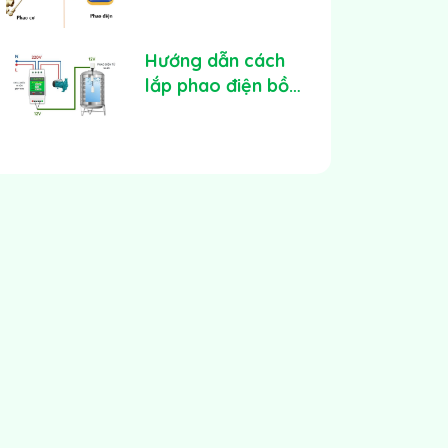
kiểm soát tràn
bồn nước hiệu quả
Hướng dẫn cách
lắp phao điện bồn
nước tại nhà