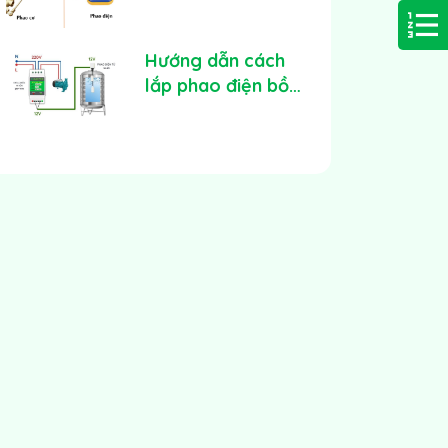
kiểm soát tràn
bồn nước hiệu quả
Hướng dẫn cách
lắp phao điện bồn
nước tại nhà