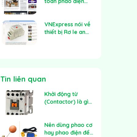
Máy Bơm
toàn phao điện
GLELECTRIC -
Thiết bị an toàn
điện cho mọi gia
VNExpress nói về
đình Việt
thiết bị Rơ le an
toàn của
GLELECTRIC
Tin liên quan
Khởi động từ
(Contactor) là gì?
Cấu tạo, công
dụng và cách lựa
chọn
Nên dùng phao cơ
hay phao điện để