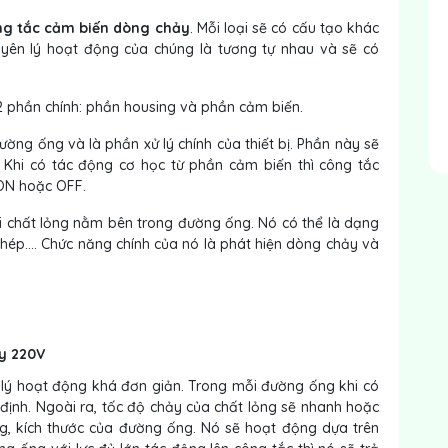
ng tắc cảm biến dòng chảy
. Mỗi loại sẽ có cấu tạo khác
yên lý hoạt động của chúng là tương tự nhau và sẽ có
 phần chính: phần housing và phần cảm biến.
ng ống và là phần xử lý chính của thiết bị. Phần này sẽ
 Khi có tác động cơ học từ phần cảm biến thì công tắc
 ON hoặc OFF.
i chất lỏng nằm bên trong đường ống. Nó có thể là dạng
hép…. Chức năng chính của nó là phát hiện dòng chảy và
y 220V
lý hoạt động khá đơn giản. Trong mỗi đường ống khi có
 định. Ngoài ra, tốc độ chảy của chất lỏng sẽ nhanh hoặc
, kích thước của đường ống. Nó sẽ hoạt động dựa trên