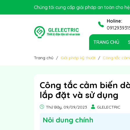
GLELECTRIC xin chào quý khách!
Chúng tôi cung cấp giải pháp an toàn cho h
Holine:
091293931
TRANG CHỦ
Trang chủ
Giải pháp kỹ thuật
Công tắc cảm 
Công tắc cảm biến dò
lắp đặt và sử dụng
Thứ Bảy, 09/09/2023
GLELECTRIC
Nôi dung chính