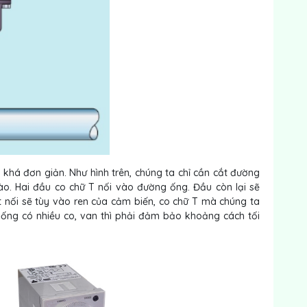
y
khá đơn giản. Như hình trên, chúng ta chỉ cần cắt đường
o. Hai đầu co chữ T nối vào đường ống. Đầu còn lại sẽ
 nối sẽ tùy vào ren của cảm biến, co chữ T mà chúng ta
 ống có nhiều co, van thì phải đảm bảo khoảng cách tối