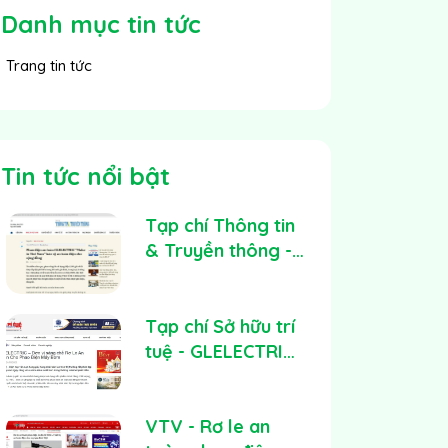
Danh mục tin tức
Trang tin tức
Tin tức nổi bật
Tạp chí Thông tin
& Truyền thông -
ICT đưa tin về
Phao điện an toàn
GLELECTRIC
Tạp chí Sở hữu trí
tuệ - GLELECTRIC
– Đơn vị sáng chế
Rơ Le An Toàn
Cho Phao Điện
VTV - Rơ le an