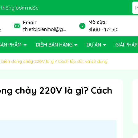
ệ thống bơm nước
Mở cửa:
Email:
thietbidienmoi@gmail.com
5
8h00 - 17h30
SẢN PHẨM
ĐIỂM BÁN HÀNG
DỰ ÁN
GIẢI PHÁ
biến dòng chảy 220V là gì? Cách lắp đặt và sử dụng
ng chảy 220V là gì? Cách