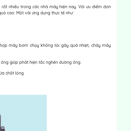
 rất nhiều trong các nhà máy hiện nay. Với ưu điểm đơn
 quả cao. Một vài ứng dụng thực tế như:
hợp máy bơm chạy không tải gây quá nhiệt, cháy máy
g ống giúp phát hiện tắc nghẽn đường ống.
ứa chất lỏng.