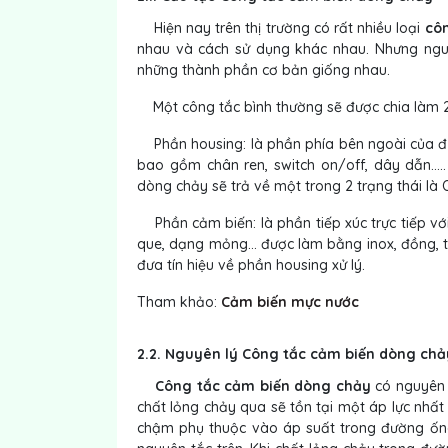
Hiện nay trên thị trường có rất nhiều loại
cô
nhau và cách sử dụng khác nhau. Nhưng ngu
những thành phần cơ bản giống nhau.
Một công tắc bình thường sẽ được chia làm 2
Phần housing: là phần phía bên ngoài của đườ
bao gồm chân ren, switch on/off, dây dẫn…..
dòng chảy sẽ trả về một trong 2 trạng thái là
Phần cảm biến: là phần tiếp xúc trực tiếp vớ
que, dạng mỏng… được làm bằng inox, đồng, t
đưa tín hiệu về phần housing xử lý.
Tham khảo:
Cảm biến mực nước
2.2. Nguyên lý Công tắc cảm biến dòng chả
Công tắc cảm biến dòng chảy
có nguyên 
chất lỏng chảy qua sẽ tồn tại một áp lực nhất
chậm phụ thuộc vào áp suất trong đường ống