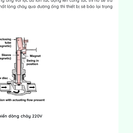
ng ống với lực đủ lớn tác động lên công tắc thì nó sẽ trả
hất lỏng chảy qua đường ống thì thiết bị sẽ báo lại trạng
biến dòng chảy 220V